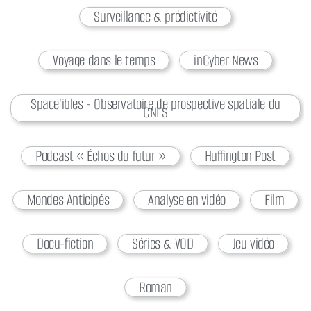
Surveillance & prédictivité
Voyage dans le temps
inCyber News
Space'ibles - Observatoire de prospective spatiale du
CNES
Podcast « Échos du futur »
Huffington Post
Mondes Anticipés
Analyse en vidéo
Film
Docu-fiction
Séries & VOD
Jeu vidéo
Roman