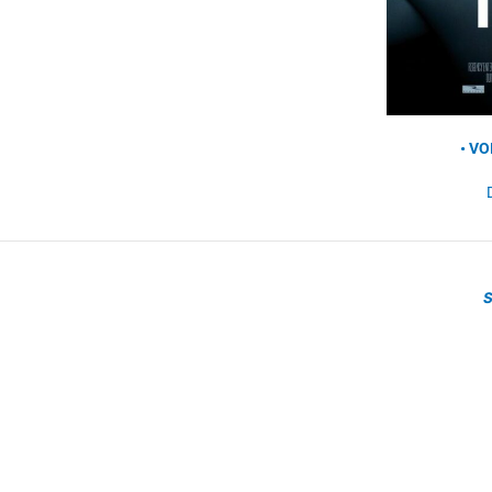
• V
S