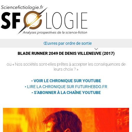
Aller
au
contenu
Œuvres par ordre de sortie
BLADE RUNNER 2049 DE DENIS VILLENEUVE (2017)
ou « Nos sociétés sont-elles prêtes à accepter les conséquences de
leurs choix ? »
• VOIR LE CHRONIQUE SUR YOUTUBE
•
LIRE LA CHRONIQUE SUR FUTURHEBDO.FR
• S’ABONNER À LA CHAÎNE YOUTUBE